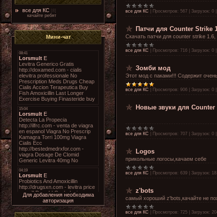
все для КС
[8]
все для КС
|
Просмотров:
567
|
Загрузок:
0
качайте ребят
Патчи для Counter Strike 
Скачать патчи для counter strike 1.6,
Мини-чат
все для КС
|
Просмотров:
716
|
Загрузок:
0
Зомби мод
Этот мод с паками!!! Содержит очен
все для КС
|
Просмотров:
906
|
Загрузок:
0
Новые звуки для Counter 
все для КС
|
Просмотров:
707
|
Загрузок:
0
Logos
прикольные логосы,качаем себе
все для КС
|
Просмотров:
639
|
Загрузок:
18
z'bots
Для добавления необходима
самый хороший z'bots,качайте не п
авторизация
все для КС
|
Просмотров:
725
|
Загрузок:
20