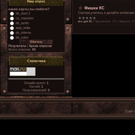
Наш опрос
Фишки КС
какие карты вы любите?
Смотри,учитесь и делайте их!желаю
de_dust 2
cs_mansion
все для КС
|
Просмотров:
771
|
Загрузок:
17
de_aztec
awp_india
de_inferno
de_nuke
Результаты
|
Архив опросов
Всего ответов:
89
Статистика
Онлайн всего:
1
Гостей:
1
Пользователей:
0
Сайт 