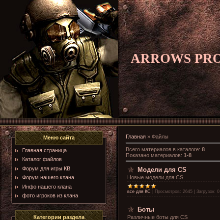
ARROWS PR
Главная
»
Файлы
Меню сайта
Всего материалов в каталоге
:
8
Главная страница
Показано материалов
:
1-8
Каталог файлов
Форум для игры КВ
Модели для CS
Форум нашего клана
Новые модели для CS
Инфо нашего клана
все для КС
|
Просмотров:
2645
|
Загрузок:
0
фото игроков из клана
Боты
Категории раздела
Различные боты для CS