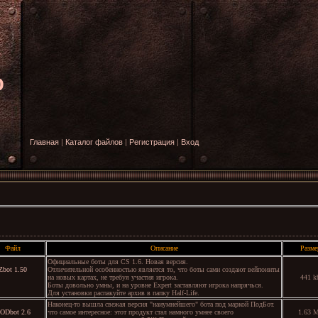
O
Главная
|
Каталог файлов
|
Регистрация
|
Вход
Файл
Описание
Разме
Офици
альные боты для
CS 1.6
. Новая версия.
Zbot 1.50
Отличительной особенностью является то, что боты сами создают вейпоинты
на новых картах, не требуя участия игрока.
441 k
Боты довольно умны, и на уровне
Expert
заставляют игрока напрячься.
Для установки распакуйте архив в папку
Half-Life
.
Наконец-то вышла свежая версия "наиумнейшего" бота под маркой ПодБот.
ODbot 2.6
что самое интересное: этот продукт стал намного умнее своего
1.63 