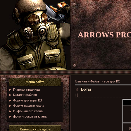
ARROWS PR
Главная
»
Файлы
»
все для КС
Меню сайта
Боты
Главная страница
[ ]
Каталог файлов
Форум для игры КВ
Форум нашего клана
Инфо нашего клана
фото игроков из клана
P
Категории раздела