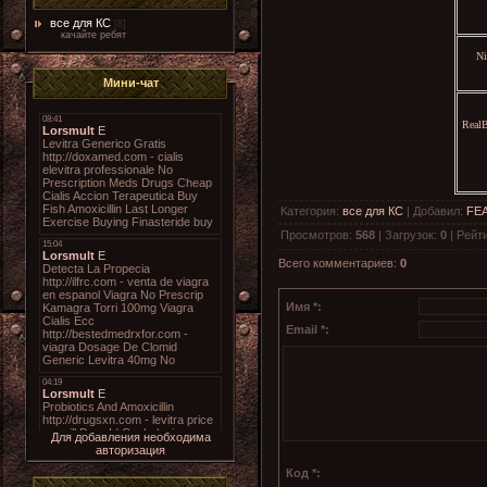
все для КС
[8]
качайте ребят
Ni
Мини-чат
RealB
Категория
:
все для КС
|
Добавил
:
FE
Просмотров
:
568
|
Загрузок
:
0
|
Рейт
Всего комментариев
:
0
Имя *:
Email *:
Для добавления необходима
авторизация
Код *: