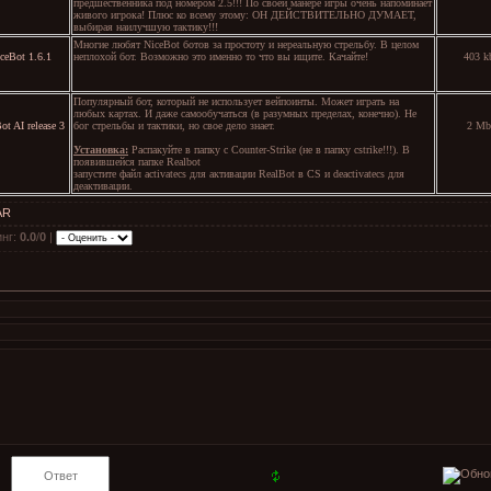
предшественника под номером 2.5!!! По своей манере игры очень напоминает
живого игрока! Плюс ко всему этому: ОН ДЕЙСТВИТЕЛЬНО ДУМАЕТ,
выбирая наилучшую тактику!!!
Многие любят NiceBot ботов за простоту и нереальную стрельбу. В целом
ceBot 1.6.1
неплохой бот. Возможно это именно то что вы ищите. Качайте!
403 k
Популярный бот, который не использует вейпоинты. Может играть на
любых картах. И даже самообучаться (в разумных пределах, конечно). Не
бог стрельбы и тактики, но свое дело знает.
ot AI release 3
2 Mb
Установка:
Распакуйте в папку с Counter-Strike (не в папку cstrike!!!). В
появившейся папке Realbot
запустите файл activatecs для активации RealBot в CS и deactivatecs для
деактивации.
AR
инг
:
0.0
/
0
|