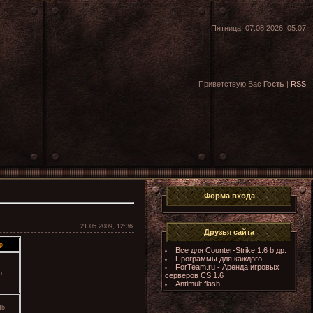
Пятница, 07.08.2026, 05:07
Приветствую Вас
Гость
|
RSS
Форма входа
21.05.2009, 12:36
Друзья сайта
р
Все для Counter-Strike 1.6 b др.
Программы для каждого
ForTeam.ru - Аренда игровых
b
серверов CS 1.6
Antimult flash
Mb